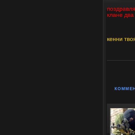
поздравля
клане два
кенни тво
КОММЕ