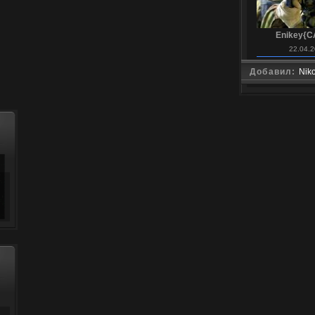
Enikey{C
22.04.2
Добавил:
Nik