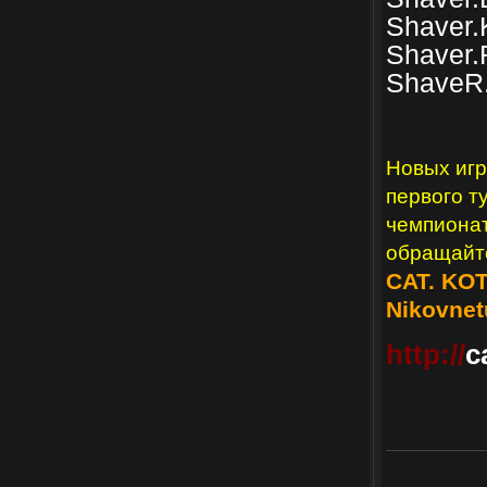
Shaver.
Shaver
ShaveR
Новых игр
первого т
чемпионат
обращайте
CAT. KOT
Nikovnet
http://
c