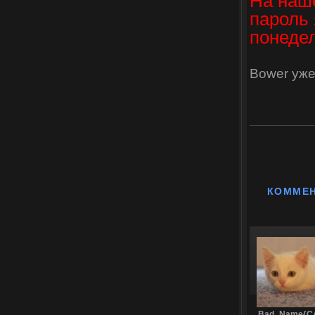
На наш
пароль 
понедел
Bower уже
КОММЕ
Bad_Name{C