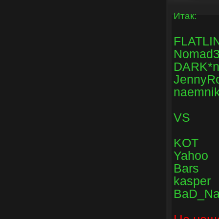
Итак:
FLATLI
Nom
DARK*n
JennyR
naemnik
VS
KOT
Yahoo
Bars
kasper
BaD_N