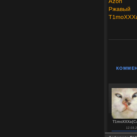
Azon
Ржавый
T1moXXX
КОММЕ
T1moXXXa{C
12.03.