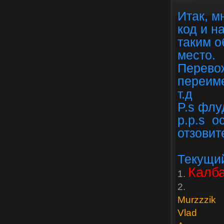
Итак, м
код и н
таким о
место.
Перевож
переиме
т.д
P.s флу
p.p.s о
отзовит
Текущий
Калб
1.
2.
Murzzzik
Vlad