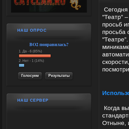
Сегодня 
"Театр” 
просьб и
НАШ ОПРОС
просьба 
"Театре”
BO2 понравилась?
миникаме
1.
Да -
6 (85%)
автомати
скорости
2.
Нет -
1 (14%)
посмотр
Результаты
Использ
НАШ СЕРВЕР
Когда вы
стандарт
Отныне, 