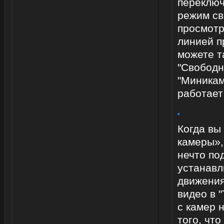
переключ
режим св
просмотр
линией п
можете т
"Свободн
"Миникам
работает 
Когда вы
камеры»,
нечто по
устанавл
движения
видео в 
с камер 
того, что