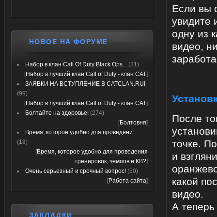
Если вы 
увидите 
одну из 
НОВОЕ НА ФОРУМЕ
видео, н
заработа
Набор в клан Call Of Duty Black Ops...
(31)
[
Набор в лучший клан Call of Duty - клан CAT
]
ЗАЯВКИ НА ВСТУПЛЕНИЕ В CATCLAN.RU!
(99)
Установ
[
Набор в лучший клан Call of Duty - клан CAT
]
Болтайте на здоровье!
(274)
После то
[
Болтовня
]
установи
Время, которое удобно для проведени...
точке. П
(18)
[
Время, которое удобно для проведения
и взглян
тренировок, чемпов и КВ?
]
оранжево
Очень серьезный и срочный вопрос!
(50)
какой по
[
Работа сайта
]
видео.
А теперь
ЗАКЛАДКИ