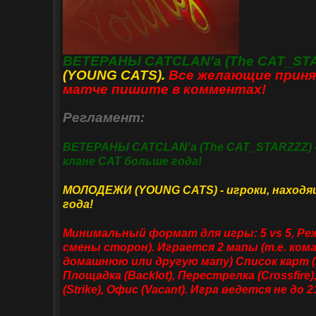
ВЕТЕРАНЫ CATCLAN'а (The CAT_ST
(YOUNG CATS).
Все желающие приня
матче пишите в комментах!
Регламент:
ВЕТЕРАНЫ CATCLAN'а (The CAT_STARZZZ) -
клане CAT больше года!
МОЛОДЕЖИ (YOUNG CATS) - игроки, находя
года!
Минимальный формат для игры: 5 vs 5, Реж
смены сторон). Играется 2 мапы (т.е. к
домашнюю или другую мапу) Список карт (Ma
Площадка (Backlot), Перестрелка (Crossfire), 
(Strike), Офис (Vacant). Игра ведется не до