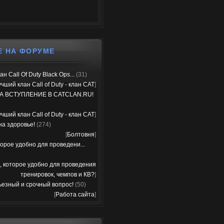
Е НА ФОРУМЕ
н Call Of Duty Black Ops...
(31)
чший клан Call of Duty - клан CAT
]
А ВСТУПЛЕНИЕ В CATCLAN.RU!
чший клан Call of Duty - клан CAT
]
на здоровье!
(274)
[
Болтовня
]
орое удобно для проведени...
, которое удобно для проведения
тренировок, чемпов и КВ?
]
ьезный и срочный вопрос!
(50)
[
Работа сайта
]