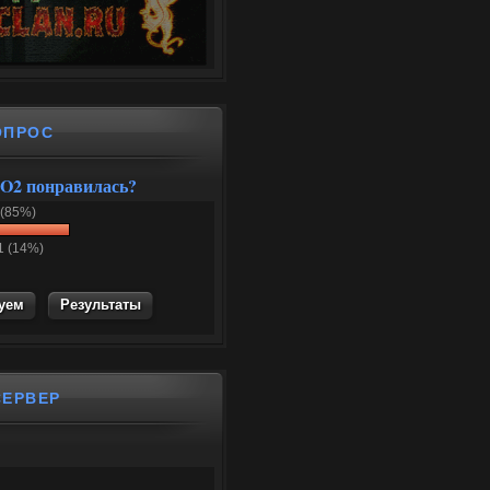
ОПРОС
O2 понравилась?
 (85%)
1 (14%)
Результаты
СЕРВЕР