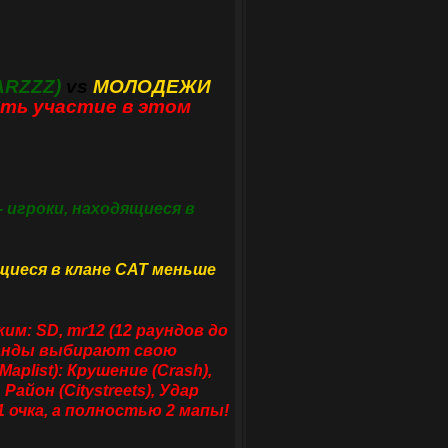
ARZZZ)
vs
МОЛОДЕЖИ
ть участие в этом
 игроки, находящиеся в
щиеся в клане CAT меньше
им: SD, mr12 (12 раундов до
оманды выбирают свою
plist): Крушение (Crash),
Район (Citystreets), Удар
 21 очка, а полностью 2 мапы!