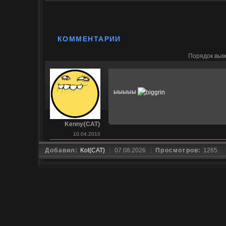
КОММЕНТАРИИ
Порядок выв
ыыыыы
Kenny{CAT}
10.04.2010
Добавил:
Kot{CAT}
07.08.2026
Просмотров:
1265