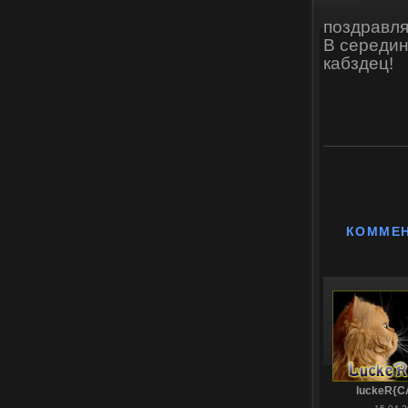
поздравля
В середин
кабздец!
КОММЕ
luckeR{C