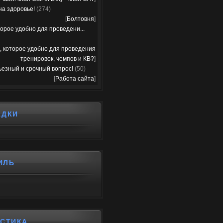
на здоровье!
(274)
[
Болтовня
]
орое удобно для проведени...
, которое удобно для проведения
тренировок, чемпов и КВ?
]
ьезный и срочный вопрос!
(50)
[
Работа сайта
]
АДКИ
ИЛЬ
ИСТИКА