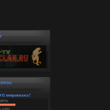
V
ОПРОС
O2 понравилась?
 (85%)
1 (14%)