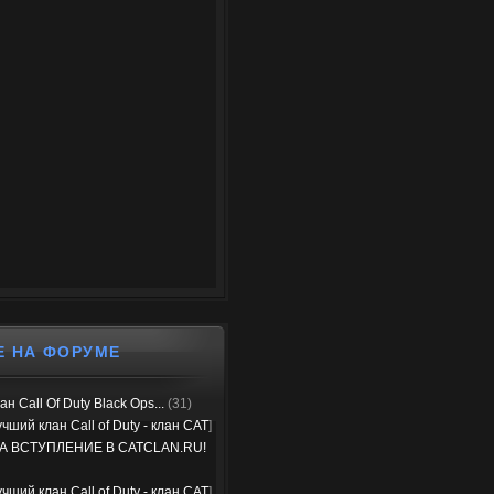
Е НА ФОРУМЕ
н Call Of Duty Black Ops...
(31)
чший клан Call of Duty - клан CAT
]
А ВСТУПЛЕНИЕ В CATCLAN.RU!
чший клан Call of Duty - клан CAT
]