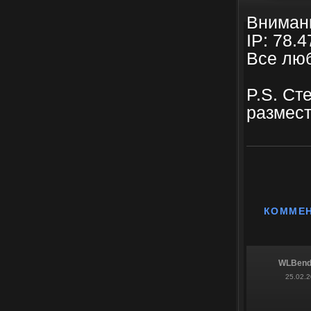
Внимани
IP: 78.
Все лю
P.S. Ст
размест
КОММЕ
WLBen
25.02.2