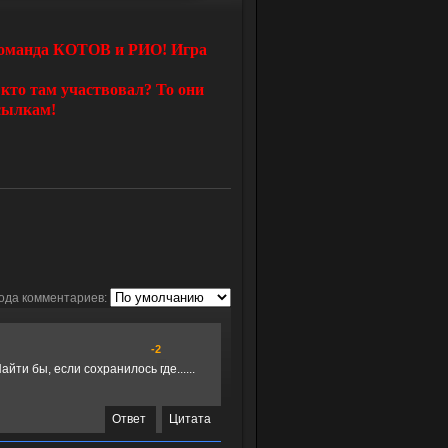
 команда КОТОВ и РИО! Игра
 кто там участвовал? То они
ссылкам!
ода комментариев:
-2
айти бы, если сохранилось где......
Ответ
Цитата