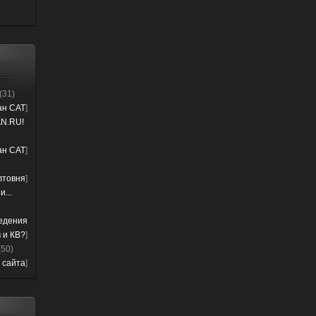
(31)
лан CAT
]
N.RU!
лан CAT
]
лтовня
]
...
ведения
 и КВ?
]
(50)
 сайта
]