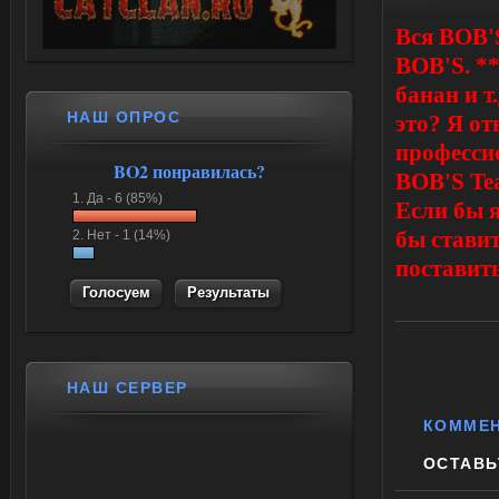
Вся BOB'S
BOB'S. **
банан и т
НАШ ОПРОС
это? Я о
профессио
BO2 понравилась?
BOB'S Te
1.
Да -
6 (85%)
Если бы 
2.
Нет -
1 (14%)
бы ставит
поставить
Результаты
НАШ СЕРВЕР
КОММЕ
ОСТАВЬ