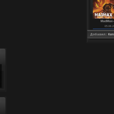
MadMax-
05.06.2
Добавил:
Ken