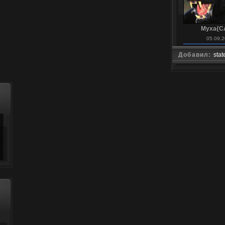
Myxa{C
05.09.2
Добавил:
stat