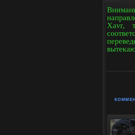
Вниман
направ
Xavr, 
соотве
переве
вытека
КОММЕ