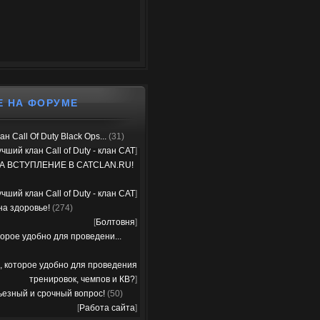
Е НА ФОРУМЕ
н Call Of Duty Black Ops...
(31)
чший клан Call of Duty - клан CAT
]
А ВСТУПЛЕНИЕ В CATCLAN.RU!
чший клан Call of Duty - клан CAT
]
на здоровье!
(274)
[
Болтовня
]
орое удобно для проведени...
, которое удобно для проведения
тренировок, чемпов и КВ?
]
ьезный и срочный вопрос!
(50)
[
Работа сайта
]