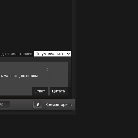
ода комментариев:
0
ь малость , но ножом ...
Ответ
Цитата
6
20
Комментариев