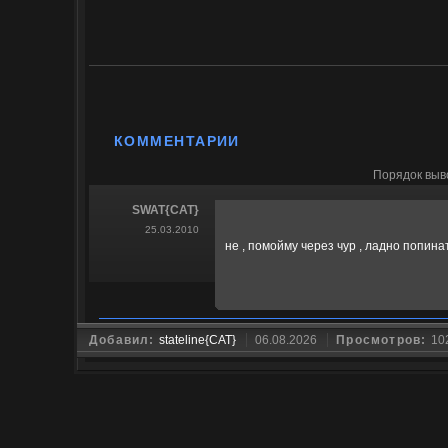
КОММЕНТАРИИ
Порядок выв
SWAT{CAT}
25.03.2010
не , помойму через чур , ладно попинат
Добавил:
stateline{CAT}
06.08.2026
Просмотров:
10