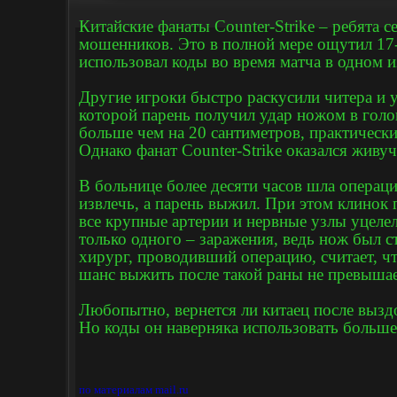
Китайские фанаты Counter-Strike – ребята 
мошенников. Это в полной мере ощутил 17-
использовал коды во время матча в одном и
Другие игроки быстро раскусили читера и у
которой парень получил удар ножом в голо
больше чем на 20 сантиметров, практически
Однако фанат Counter-Strike оказался живу
В больнице более десяти часов шла операци
извлечь, а парень выжил. При этом клинок
все крупные артерии и нервные узлы уцелел
только одного – заражения, ведь нож был 
хирург, проводивший операцию, считает, чт
шанс выжить после такой раны не превышае
Любопытно, вернется ли китаец после выздо
Но коды он наверняка использовать больше 
по материалам mail.ru