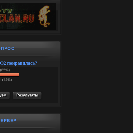
ОПРОС
O2 понравилась?
 (85%)
1 (14%)
Результаты
СЕРВЕР