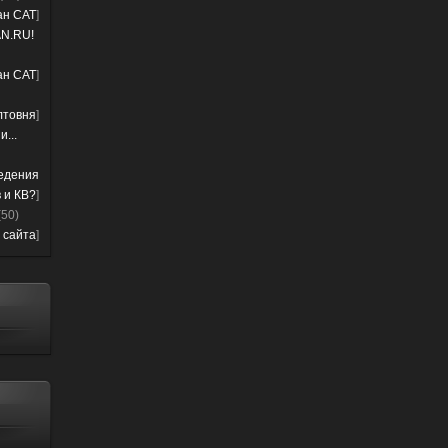
лан CAT
]
N.RU!
лан CAT
]
лтовня
]
...
ведения
 и КВ?
]
(50)
 сайта
]