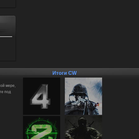
Итоги CW
ной мере,
те под