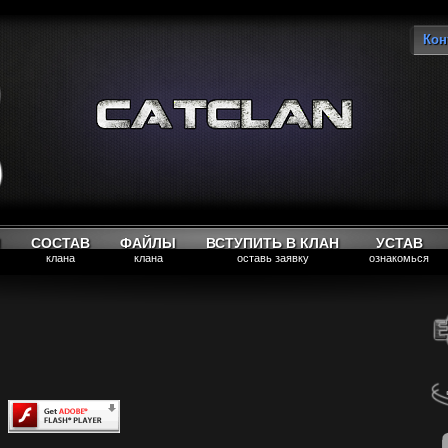
Кон
Вы
М
СОСТАВ
ФАЙЛЫ
ВСТУПИТЬ В КЛАН
УСТАВ
клана
клана
оставь заявку
ознакомься