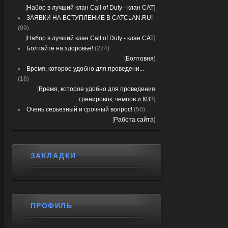
[
Набор в лучший клан Call of Duty - клан CAT
]
ЗАЯВКИ НА ВСТУПЛЕНИЕ В CATCLAN.RU!
(99)
[
Набор в лучший клан Call of Duty - клан CAT
]
Болтайте на здоровье!
(274)
[
Болтовня
]
Время, которое удобно для проведени...
(18)
[
Время, которое удобно для проведения
тренировок, чемпов и КВ?
]
Очень серьезный и срочный вопрос!
(50)
[
Работа сайта
]
ЗАКЛАДКИ
ПРОФИЛЬ