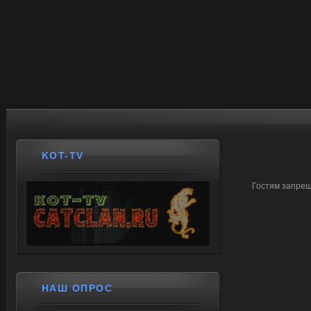
KOT-TV
Гостям запрещ
НАШ ОПРОС