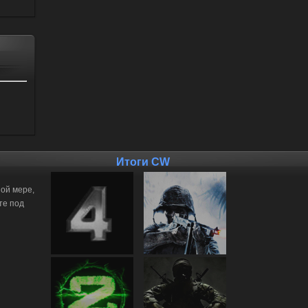
Итоги CW
ной мере,
те под