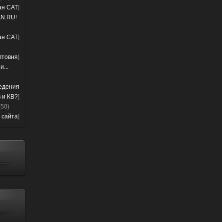
лан CAT
]
N.RU!
лан CAT
]
лтовня
]
...
ведения
 и КВ?
]
(50)
 сайта
]