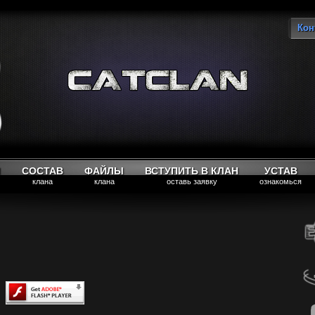
Кон
Вы
М
СОСТАВ
ФАЙЛЫ
ВСТУПИТЬ В КЛАН
УСТАВ
клана
клана
оставь заявку
ознакомься