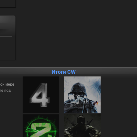
Итоги CW
ной мере,
те под