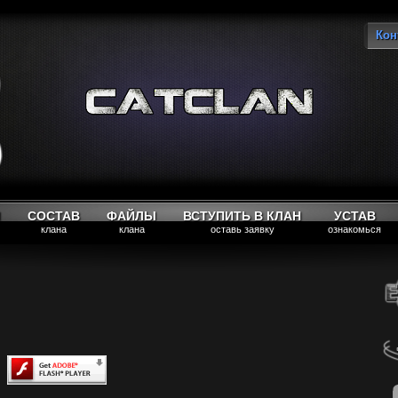
Кон
Вы
М
СОСТАВ
ФАЙЛЫ
ВСТУПИТЬ В КЛАН
УСТАВ
клана
клана
оставь заявку
ознакомься