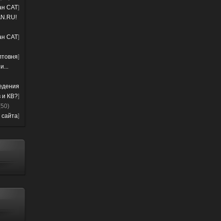
лан CAT
]
N.RU!
лан CAT
]
лтовня
]
...
ведения
 и КВ?
]
(50)
 сайта
]