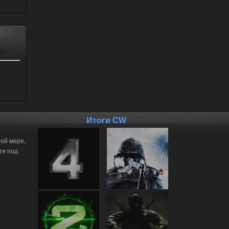
Итоги CW
ной мере,
те под