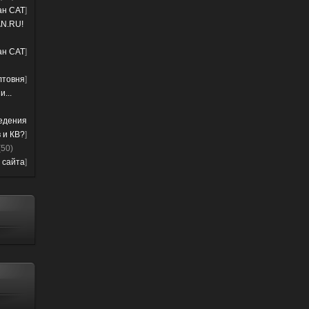
лан CAT
]
N.RU!
лан CAT
]
лтовня
]
...
ведения
 и КВ?
]
(50)
 сайта
]