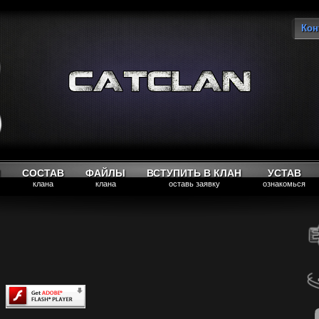
Кон
Вы
М
СОСТАВ
ФАЙЛЫ
ВСТУПИТЬ В КЛАН
УСТАВ
клана
клана
оставь заявку
ознакомься