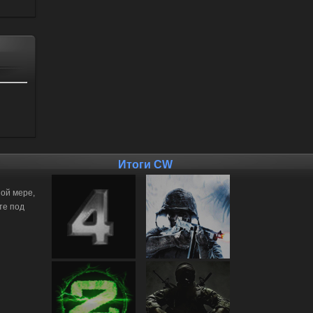
Итоги CW
ной мере,
те под