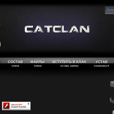
Кон
Вы
М
СОСТАВ
ФАЙЛЫ
ВСТУПИТЬ В КЛАН
УСТАВ
клана
клана
оставь заявку
ознакомься