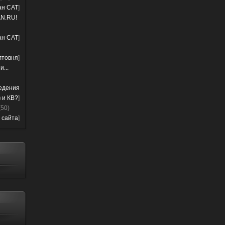
лан CAT
]
N.RU!
лан CAT
]
лтовня
]
...
ведения
 и КВ?
]
(50)
 сайта
]