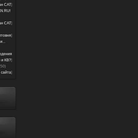
лан CAT
]
N.RU!
лан CAT
]
лтовня
]
...
ведения
 и КВ?
]
(50)
 сайта
]