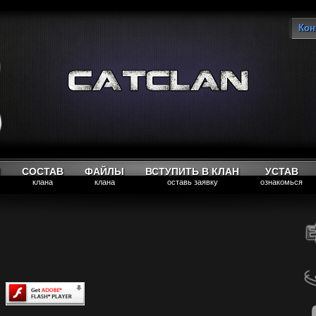
Кон
Вы
М
СОСТАВ
ФАЙЛЫ
ВСТУПИТЬ В КЛАН
УСТАВ
клана
клана
оставь заявку
ознакомься