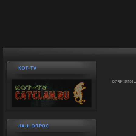
KOT-TV
Гостям запрещ
НАШ ОПРОС