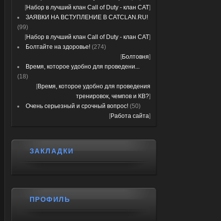
[
Набор в лучший клан Call of Duty - клан CAT
]
ЗАЯВКИ НА ВСТУПЛЕНИЕ В CATCLAN.RU!
(99)
[
Набор в лучший клан Call of Duty - клан CAT
]
Болтайте на здоровье!
(274)
[
Болтовня
]
Время, которое удобно для проведени...
(18)
[
Время, которое удобно для проведения
тренировок, чемпов и КВ?
]
Очень серьезный и срочный вопрос!
(50)
[
Работа сайта
]
ЗАКЛАДКИ
ПРОФИЛЬ