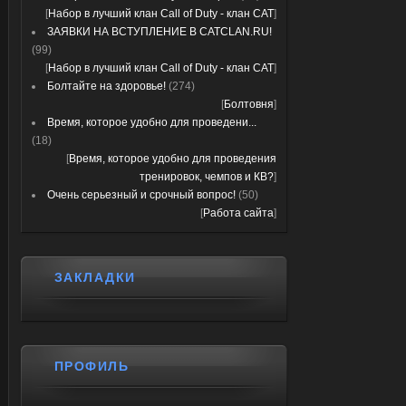
[
Набор в лучший клан Call of Duty - клан CAT
]
ЗАЯВКИ НА ВСТУПЛЕНИЕ В CATCLAN.RU!
(99)
[
Набор в лучший клан Call of Duty - клан CAT
]
Болтайте на здоровье!
(274)
[
Болтовня
]
Время, которое удобно для проведени...
(18)
[
Время, которое удобно для проведения
тренировок, чемпов и КВ?
]
Очень серьезный и срочный вопрос!
(50)
[
Работа сайта
]
ЗАКЛАДКИ
ПРОФИЛЬ