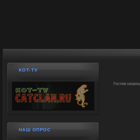
KOT-TV
Гостям запрещ
НАШ ОПРОС