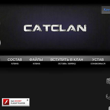
Кон
Вы
М
СОСТАВ
ФАЙЛЫ
ВСТУПИТЬ В КЛАН
УСТАВ
клана
клана
оставь заявку
ознакомься