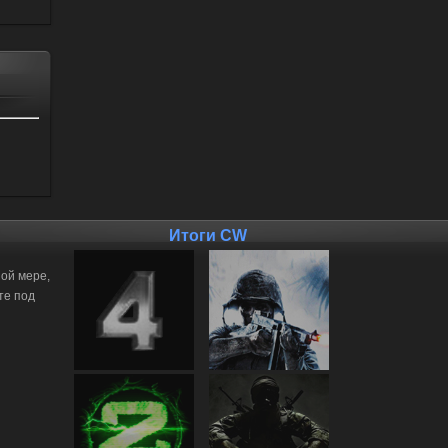
Итоги CW
ной мере,
те под