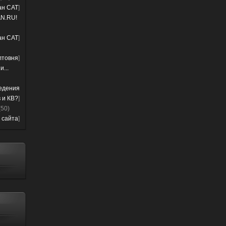
лан CAT
]
N.RU!
лан CAT
]
лтовня
]
...
ведения
 и КВ?
]
(50)
 сайта
]