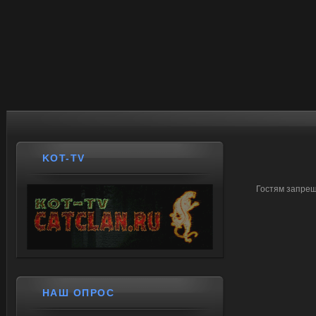
KOT-TV
Гостям запрещ
НАШ ОПРОС