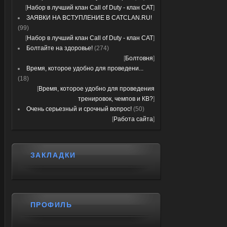
[
Набор в лучший клан Call of Duty - клан CAT
]
ЗАЯВКИ НА ВСТУПЛЕНИЕ В CATCLAN.RU!
(99)
[
Набор в лучший клан Call of Duty - клан CAT
]
Болтайте на здоровье!
(274)
[
Болтовня
]
Время, которое удобно для проведени...
(18)
[
Время, которое удобно для проведения
тренировок, чемпов и КВ?
]
Очень серьезный и срочный вопрос!
(50)
[
Работа сайта
]
ЗАКЛАДКИ
ПРОФИЛЬ