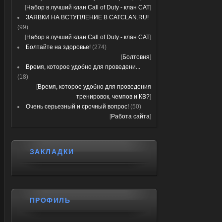
[
Набор в лучший клан Call of Duty - клан CAT
]
ЗАЯВКИ НА ВСТУПЛЕНИЕ В CATCLAN.RU!
(99)
[
Набор в лучший клан Call of Duty - клан CAT
]
Болтайте на здоровье!
(274)
[
Болтовня
]
Время, которое удобно для проведени...
(18)
[
Время, которое удобно для проведения
тренировок, чемпов и КВ?
]
Очень серьезный и срочный вопрос!
(50)
[
Работа сайта
]
ЗАКЛАДКИ
ПРОФИЛЬ