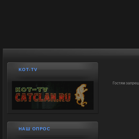
KOT-TV
Гостям запрещ
НАШ ОПРОС