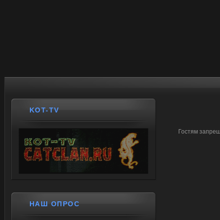
KOT-TV
Гостям запрещ
НАШ ОПРОС