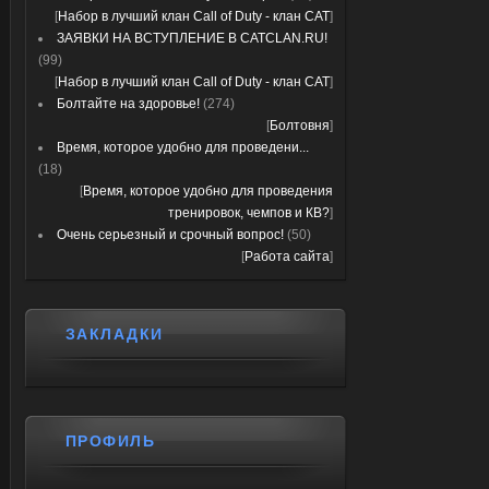
[
Набор в лучший клан Call of Duty - клан CAT
]
ЗАЯВКИ НА ВСТУПЛЕНИЕ В CATCLAN.RU!
(99)
[
Набор в лучший клан Call of Duty - клан CAT
]
Болтайте на здоровье!
(274)
[
Болтовня
]
Время, которое удобно для проведени...
(18)
[
Время, которое удобно для проведения
тренировок, чемпов и КВ?
]
Очень серьезный и срочный вопрос!
(50)
[
Работа сайта
]
ЗАКЛАДКИ
ПРОФИЛЬ