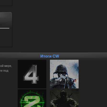
Итоги CW
ной мере,
те под