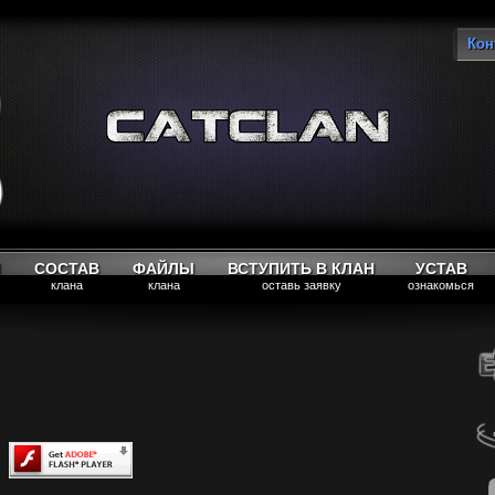
Кон
Вы
М
СОСТАВ
ФАЙЛЫ
ВСТУПИТЬ В КЛАН
УСТАВ
клана
клана
оставь заявку
ознакомься