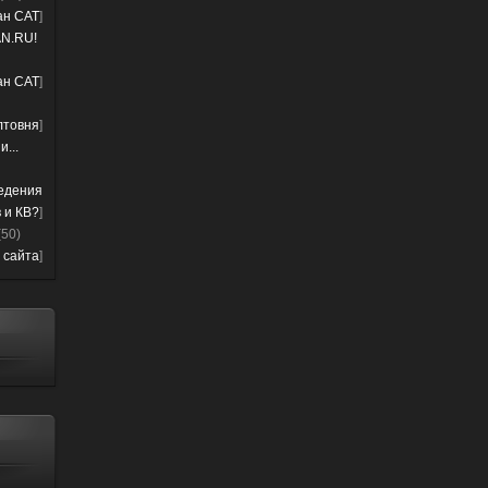
лан CAT
]
N.RU!
лан CAT
]
лтовня
]
...
ведения
 и КВ?
]
(50)
 сайта
]