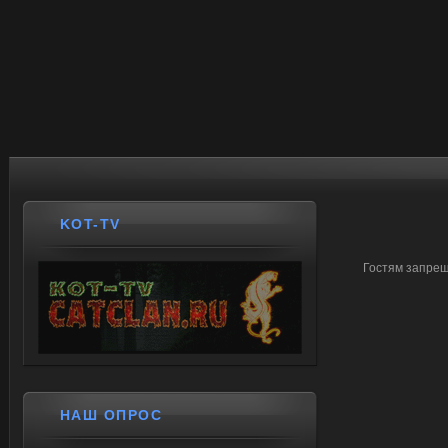
KOT-TV
Гостям запрещ
НАШ ОПРОС