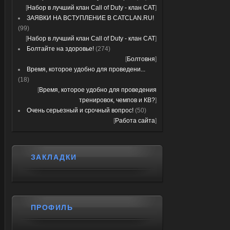
[
Набор в лучший клан Call of Duty - клан CAT
]
ЗАЯВКИ НА ВСТУПЛЕНИЕ В CATCLAN.RU!
(99)
[
Набор в лучший клан Call of Duty - клан CAT
]
Болтайте на здоровье!
(274)
[
Болтовня
]
Время, которое удобно для проведени...
(18)
[
Время, которое удобно для проведения
тренировок, чемпов и КВ?
]
Очень серьезный и срочный вопрос!
(50)
[
Работа сайта
]
ЗАКЛАДКИ
ПРОФИЛЬ