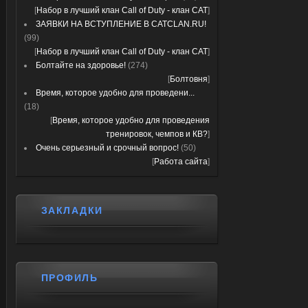
[
Набор в лучший клан Call of Duty - клан CAT
]
ЗАЯВКИ НА ВСТУПЛЕНИЕ В CATCLAN.RU!
(99)
[
Набор в лучший клан Call of Duty - клан CAT
]
Болтайте на здоровье!
(274)
[
Болтовня
]
Время, которое удобно для проведени...
(18)
[
Время, которое удобно для проведения
тренировок, чемпов и КВ?
]
Очень серьезный и срочный вопрос!
(50)
[
Работа сайта
]
ЗАКЛАДКИ
ПРОФИЛЬ