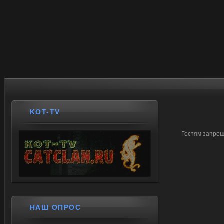
KOT-TV
Гостям запрещ
НАШ ОПРОС