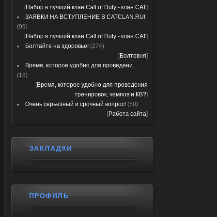
[
Набор в лучший клан Call of Duty - клан CAT
]
ЗАЯВКИ НА ВСТУПЛЕНИЕ В CATCLAN.RU!
(99)
[
Набор в лучший клан Call of Duty - клан CAT
]
Болтайте на здоровье!
(274)
[
Болтовня
]
Время, которое удобно для проведени...
(18)
[
Время, которое удобно для проведения
тренировок, чемпов и КВ?
]
Очень серьезный и срочный вопрос!
(50)
[
Работа сайта
]
ЗАКЛАДКИ
ПРОФИЛЬ