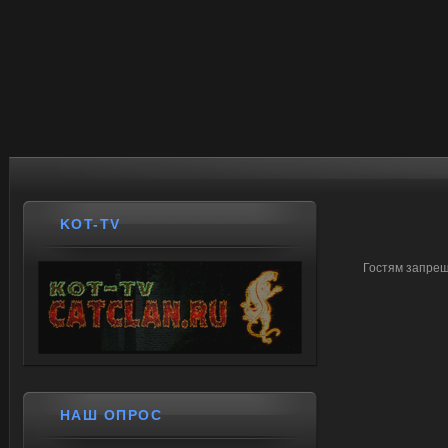
KOT-TV
Гостям запрещ
НАШ ОПРОС