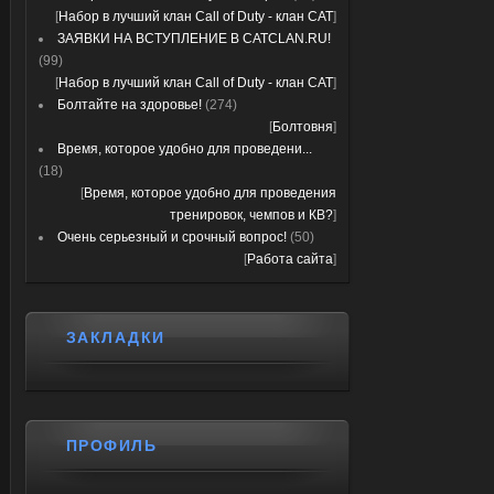
[
Набор в лучший клан Call of Duty - клан CAT
]
ЗАЯВКИ НА ВСТУПЛЕНИЕ В CATCLAN.RU!
(99)
[
Набор в лучший клан Call of Duty - клан CAT
]
Болтайте на здоровье!
(274)
[
Болтовня
]
Время, которое удобно для проведени...
(18)
[
Время, которое удобно для проведения
тренировок, чемпов и КВ?
]
Очень серьезный и срочный вопрос!
(50)
[
Работа сайта
]
ЗАКЛАДКИ
ПРОФИЛЬ