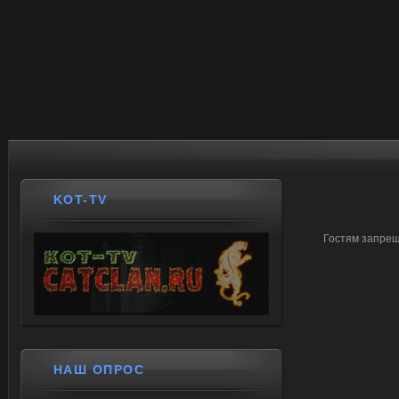
KOT-TV
Гостям запрещ
НАШ ОПРОС