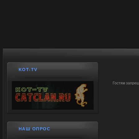
KOT-TV
Гостям запрещ
НАШ ОПРОС