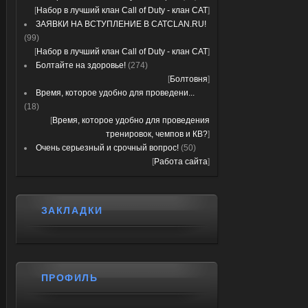
[
Набор в лучший клан Call of Duty - клан CAT
]
ЗАЯВКИ НА ВСТУПЛЕНИЕ В CATCLAN.RU!
(99)
[
Набор в лучший клан Call of Duty - клан CAT
]
Болтайте на здоровье!
(274)
[
Болтовня
]
Время, которое удобно для проведени...
(18)
[
Время, которое удобно для проведения
тренировок, чемпов и КВ?
]
Очень серьезный и срочный вопрос!
(50)
[
Работа сайта
]
ЗАКЛАДКИ
ПРОФИЛЬ