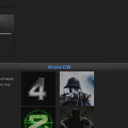
Итоги CW
ной мере,
те под