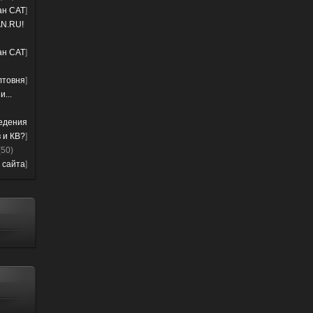
лан CAT
]
N.RU!
лан CAT
]
лтовня
]
...
ведения
 и КВ?
]
(50)
 сайта
]