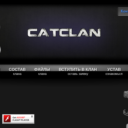
Кон
Вы
М
СОСТАВ
ФАЙЛЫ
ВСТУПИТЬ В КЛАН
УСТАВ
клана
клана
оставь заявку
ознакомься