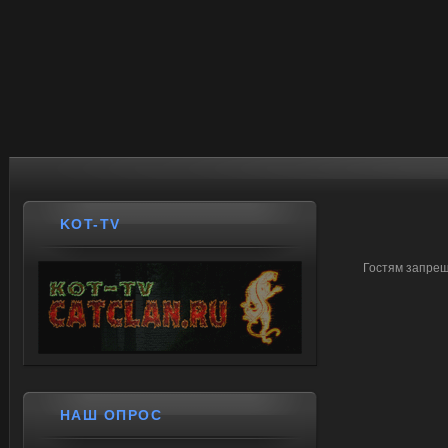
KOT-TV
Гостям запрещ
НАШ ОПРОС