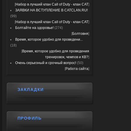
[
Набор в лучший клан Call of Duty - клан CAT
]
ЗАЯВКИ НА ВСТУПЛЕНИЕ В CATCLAN.RU!
(99)
[
Набор в лучший клан Call of Duty - клан CAT
]
Болтайте на здоровье!
(274)
[
Болтовня
]
Время, которое удобно для проведени...
(18)
[
Время, которое удобно для проведения
тренировок, чемпов и КВ?
]
Очень серьезный и срочный вопрос!
(50)
[
Работа сайта
]
ЗАКЛАДКИ
ПРОФИЛЬ