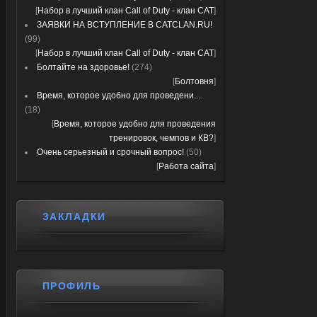
[
Набор в лучший клан Call of Duty - клан CAT
]
ЗАЯВКИ НА ВСТУПЛЕНИЕ В CATCLAN.RU!
(99)
[
Набор в лучший клан Call of Duty - клан CAT
]
Болтайте на здоровье!
(274)
[
Болтовня
]
Время, которое удобно для проведени...
(18)
[
Время, которое удобно для проведения
тренировок, чемпов и КВ?
]
Очень серьезный и срочный вопрос!
(50)
[
Работа сайта
]
ЗАКЛАДКИ
ПРОФИЛЬ