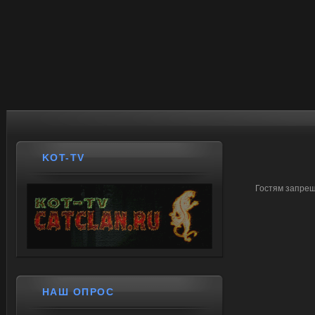
KOT-TV
Гостям запрещ
НАШ ОПРОС