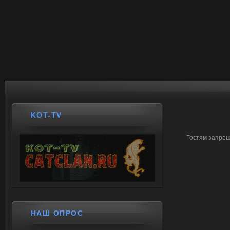
KOT-TV
Гостям запрещ
НАШ ОПРОС