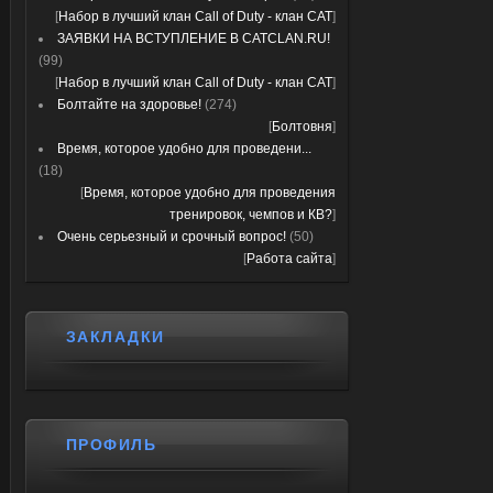
[
Набор в лучший клан Call of Duty - клан CAT
]
ЗАЯВКИ НА ВСТУПЛЕНИЕ В CATCLAN.RU!
(99)
[
Набор в лучший клан Call of Duty - клан CAT
]
Болтайте на здоровье!
(274)
[
Болтовня
]
Время, которое удобно для проведени...
(18)
[
Время, которое удобно для проведения
тренировок, чемпов и КВ?
]
Очень серьезный и срочный вопрос!
(50)
[
Работа сайта
]
ЗАКЛАДКИ
ПРОФИЛЬ