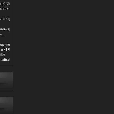
лан CAT
]
N.RU!
лан CAT
]
лтовня
]
...
ведения
 и КВ?
]
(50)
 сайта
]