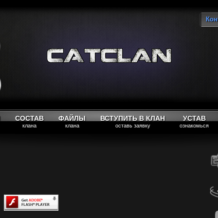
Кон
Вы
М
СОСТАВ
ФАЙЛЫ
ВСТУПИТЬ В КЛАН
УСТАВ
клана
клана
оставь заявку
ознакомься