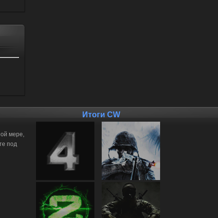
Итоги CW
ной мере,
те под