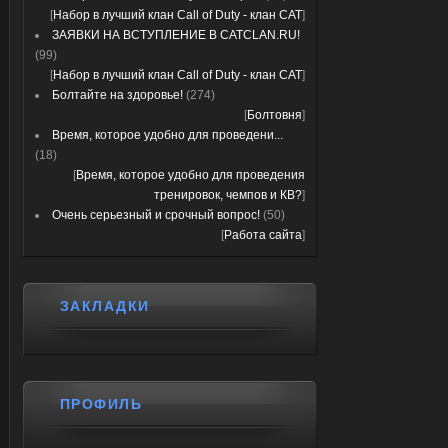
[
Набор в лучший клан Call of Duty - клан CAT
]
ЗАЯВКИ НА ВСТУПЛЕНИЕ В CATCLAN.RU!
(99)
[
Набор в лучший клан Call of Duty - клан CAT
]
Болтайте на здоровье!
(274)
[
Болтовня
]
Время, которое удобно для проведени...
(18)
[
Время, которое удобно для проведения
тренировок, чемпов и КВ?
]
Очень серьезный и срочный вопрос!
(50)
[
Работа сайта
]
ЗАКЛАДКИ
ПРОФИЛЬ