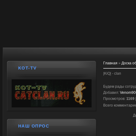
Главная
»
Доска о
KOT-TV
|KiQ| - clan
Будем рады сотрудн
Добавил
:
Venom90
Просмотров
:
1169
Всего комментари
Д
НАШ ОПРОС