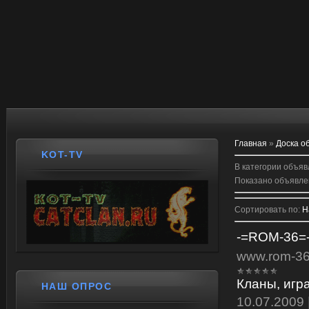
Главная
»
Доска о
KOT-TV
В категории объя
Показано объявле
Сортировать по
:
Н
-=ROM-36=
www.rom-36.
Кланы, игр
НАШ ОПРОС
10.07.2009