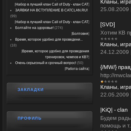
Кланы, игр
[
Набор в лучший клан Call of Duty - клан CAT
]
25.08.2009
ЗАЯВКИ НА ВСТУПЛЕНИЕ В CATCLAN.RU!
(99)
[
Набор в лучший клан Call of Duty - клан CAT
]
[SVD]
Болтайте на здоровье!
(274)
Хотим КВ п
[
Болтовня
]
Время, которое удобно для проведени...
Кланы, игр
(18)
24.12.2009
[
Время, которое удобно для проведения
тренировок, чемпов и КВ?
]
Очень серьезный и срочный вопрос!
(50)
{/MW/} прав
[
Работа сайта
]
http://mwcla
Кланы, игр
ЗАКЛАДКИ
22.05.2009
|KiQ| - clan
Будем рады
ПРОФИЛЬ
помощь и т.п