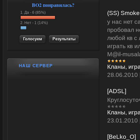
BO2 понравилась?
(SS) Smoke
1.
Да -
6 (85%)
у нас нет с
2.
Нет -
1 (14%)
пробовал н
любой кв с
Результаты
играть кв 
M@il-musala
НАШ СЕРВЕР
Кланы, игр
28.06.2010
[ADSL]
Круглосуто
Кланы, игр
23.01.2010
[BeLko_O]