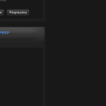
(14%)
Результаты
РВЕР