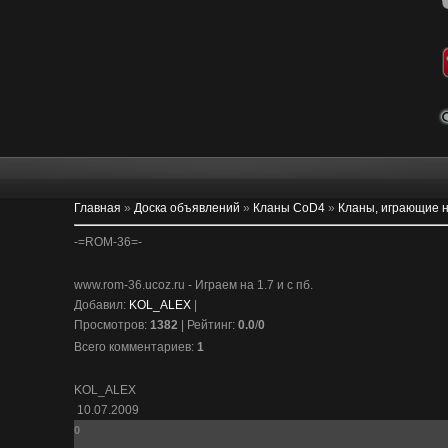
Главная
»
Доска объявлений
»
Кланы CoD4
»
Кланы, играющие н
-=ROM-36=-
www.rom-36.ucoz.ru - Играем на 1.7 и с пб.
Добавил
:
KOL_ALEX
|
Просмотров
:
1382
|
Рейтинг
:
0.0
/
0
Всего комментариев
:
1
KOL_ALEX
10.07.2009
0