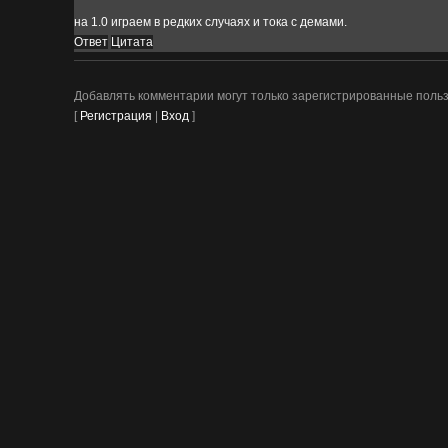
на 1.0 играем в редких случаях и тока с демами.
Ответ
Цитата
Добавлять комментарии могут только зарегистрированные поль
[
Регистрация
|
Вход
]