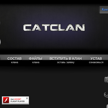
Кон
Вы
М
СОСТАВ
ФАЙЛЫ
ВСТУПИТЬ В КЛАН
УСТАВ
клана
клана
оставь заявку
ознакомься