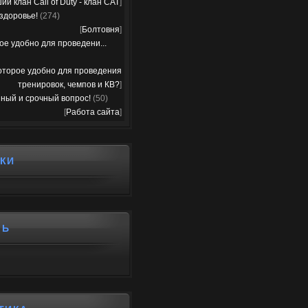
ий клан Call of Duty - клан CAT
]
здоровье!
(274)
[
Болтовня
]
ое удобно для проведени...
оторое удобно для проведения
тренировок, чемпов и КВ?
]
ный и срочный вопрос!
(50)
[
Работа сайта
]
КИ
ЛЬ