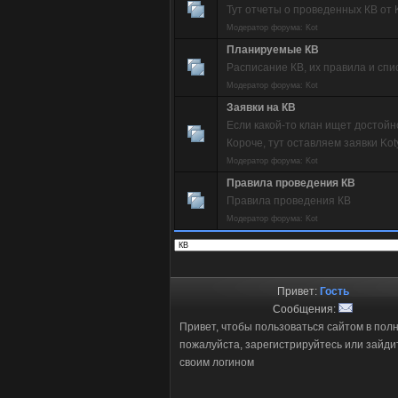
Тут отчеты о проведенных КВ от K
Модератор форума:
Kot
Планируемые КВ
Расписание КВ, их правила и спис
Модератор форума:
Kot
Заявки на КВ
Если какой-то клан ищет достойно
Короче, тут оставляем заявки Kot
Модератор форума:
Kot
Правила проведения КВ
Правила проведения КВ
Модератор форума:
Kot
Привет:
Гость
Сообщения:
Привет, чтобы пользоваться сайтом в пол
пожалуйста, зарегистрируйтесь или зайди
своим логином