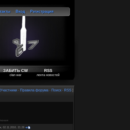
такты
Вход
Регистрация
ход
ЗАБИТЬ CW
RSS
clan war
лента новостей
Участники
·
Правила форума
·
Поиск
·
RSS
]
ления
к, 02.11.2010, 21:28