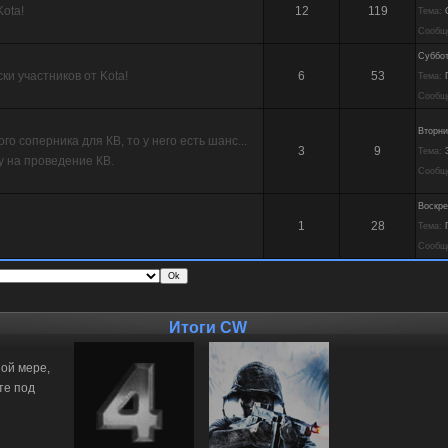
ota!
12
119
Тема:
Сообщ
Суббот
ки участников от Kota!
6
53
Тема:
Сообщ
Вторни
го соперника для КВ, то у него есть шанс...
3
9
Тема:
у на проведение КВ.
Сообщ
Воскре
1
28
Тема:
Сообщ
Итоги CW
ной мере,
те под