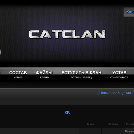
Кон
Вы
М
СОСТАВ
ФАЙЛЫ
ВСТУПИТЬ В КЛАН
УСТАВ
клана
клана
оставь заявку
ознакомься
[
Новые сообщения
·
КВ
Темы
Ответы
Обнов
Вторни