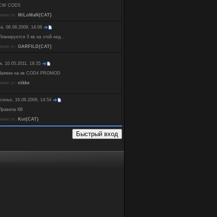
CW COD5
ение от:
MiLoMaN{CAT}
а, 08.08.2009, 14:08
Планируется 3 кв на этой нед...
ение от:
GARFILD{CAT}
к, 10.05.2011, 18:35
Заявки на кв COD4 PROMOD
ение от:
nikke
сенье, 16.08.2009, 14:54
Правила КВ
ение от:
Kot{CAT}