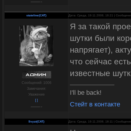
stateline{CAT}
Дата: Среда, 19.11.2008, 16:21 | Сообщен
Я за такой прое
шутки были кор
напрягает), акт
что сейчас есть
известные шутк
Сообщений:
1006
Замечания:
I'll be back!
Уважение
[ ]
Стейт в контакте
Svyat{CAT}
Дата: Среда, 19.11.2008, 18:11 | Сообщен