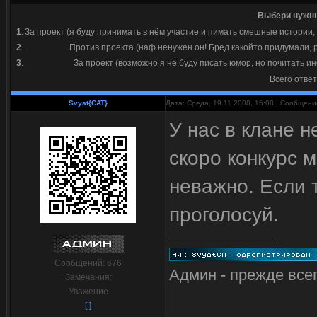
Выбери нужны
1
.
За проект (я буду принимать в нём участие и пимать смешные истории, 
2
.
Против проекта (наф ненужен он! Бред какойто придумали, р
3
.
За проект (возможно я не буду писать юмор, но почитать и
Всего отве
Svyat{CAT}
Дата: Среда, 19.11.2008, 16:08 | Сообщен
У нас в клане н
скоро конкурс м
неважно. Если 
проголосуй.
Сообщений:
676
Админ - прежде всег
Замечания:
Уважение
[ ]