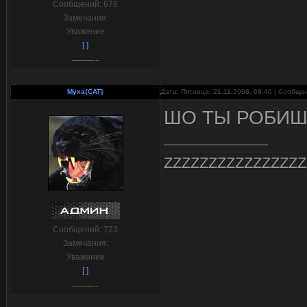
Сообщений:
676
Замечания:
Уважение
[ ]
Myxa{CAT}
Дата: Пятница, 21.11.2008, 08:40 | Сообщ
ШО ТЫ РОБИШ Х
ZZZZZZZZZZZZZZZZ
Сообщений:
723
Замечания:
Уважение
[ ]