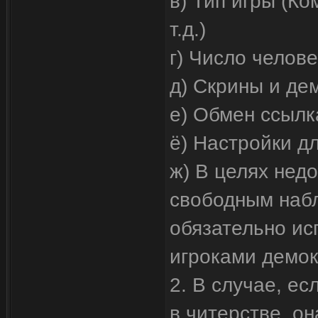
в) Тип игры (К
т.д.)
г) Число челове
д) Скрины и де
е) Обмен ссылк
ё) Настройки дл
ж) В целях нед
свободным набл
обязательно ис
игроками демок
2. В случае, ес
в читерстве, о