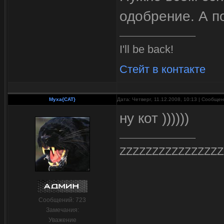
одобрение. А п
I'll be back!
Стейт в контакте
Myxa{CAT}
Дата: Четверг, 11.12.2008, 10:13 | Сообще
ну кот ))))))
ZZZZZZZZZZZZZZZZ
Сообщений:
723
Замечания:
Уважение