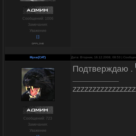
Сообщений:
1006
Замечания:
Уважение
[ ]
Myxa{CAT}
Дата: Вторник, 16.12.2008, 08:53 | Сообщ
Подтверждаю .
ZZZZZZZZZZZZZZZZ
Сообщений:
723
Замечания:
Уважение