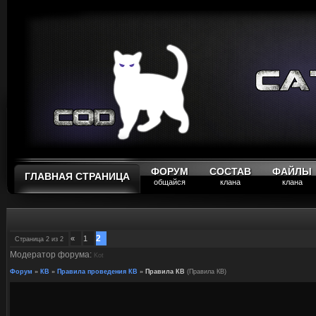
ФОРУМ
СОСТАВ
ФАЙЛЫ
ГЛАВНАЯ СТРАНИЦА
общайся
клана
клана
2
«
1
Страница
2
из
2
Модератор форума:
Kot
Форум
»
КВ
»
Правила проведения КВ
»
Правила КВ
(Правила КВ)