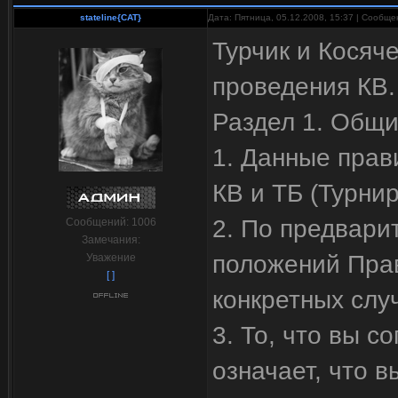
stateline{CAT}
Дата: Пятница, 05.12.2008, 15:37 | Сообщ
Турчик и Косяч
проведения КВ.
Раздел 1. Общи
1. Данные прав
КВ и ТБ (Турнир
2. По предвари
Сообщений:
1006
Замечания:
положений Пра
Уважение
[ ]
конкретных слу
3. То, что вы с
означает, что 