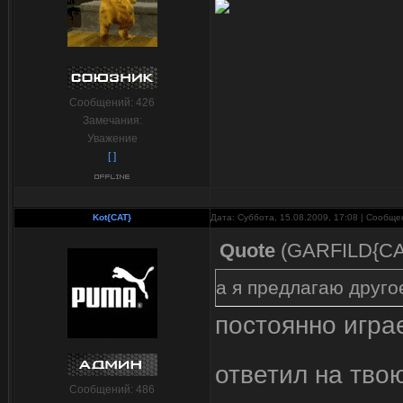
Сообщений:
426
Замечания:
Уважение
[ ]
Kot{CAT}
Дата: Суббота, 15.08.2009, 17:08 | Сообщ
Quote
(
GARFILD{CA
а я предлагаю другое
постоянно игра
ответил на твою
Сообщений:
486