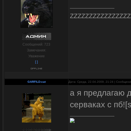
ZZZZZZZZZZZZZZZZ
Сообщений:
723
Замечания:
Уважение
[ ]
GARFILD-cat
Дата: Среда, 22.04.2009, 21:24 | Сообщен
а я предлагаю д
серваках с пб![s