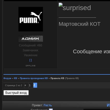
Мартовский КОТ
Сообщений:
486
Сообщение из
Замечания:
Уважение
[ ]
Форум
»
КВ
»
Правила проведения КВ
»
Правила КВ
(Правила КВ)
2
«
1
Страница
2
из
2
И
Привет:
Гость