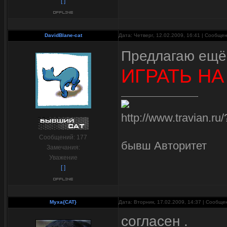
[ ]
DavidBlane-cat
Дата: Четверг, 12.02.2009, 16:41 | Сообще
Предлагаю ещё
ИГРАТЬ НА
http://www.travian.r
Сообщений:
177
бывш Авторитет
Замечания:
Уважение
[ ]
Myxa{CAT}
Дата: Вторник, 17.02.2009, 14:37 | Сообщ
согласен .