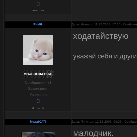
[ ]
Riddik
Дата: Четверг, 11.12.2008, 17:35 | Сообще
ходатайствую
уважай себя и други
Сообщений:
81
Замечания:
Уважение
[ ]
Myxa{CAT}
Дата: Пятница, 12.12.2008, 08:36 | Сообщ
малодчик.