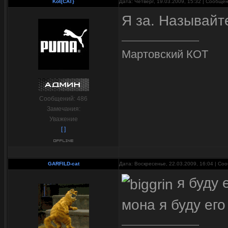
Kot{CAT}
Дата: Четверг, 19.03.2009, 15:32 | Сообще
Я за. Называйте
Мартовский КОТ
Сообщений:
486
Замечания:
Уважение
[ ]
GARFILD-cat
Дата: Воскресенье, 22.03.2009, 16:04 | С
я буду 
мона я буду ег