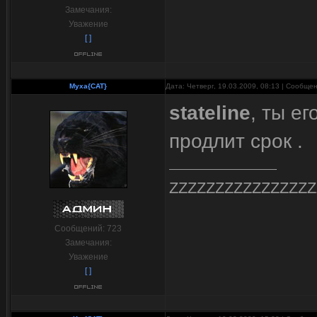
Замечания:
Уважение
[ ]
Myxa{CAT}
Дата: Четверг, 19.03.2009, 08:13 | Сообще
stateline
, ты е
продлит срок .
ZZZZZZZZZZZZZZZZ
Сообщений:
723
Замечания:
Уважение
[ ]