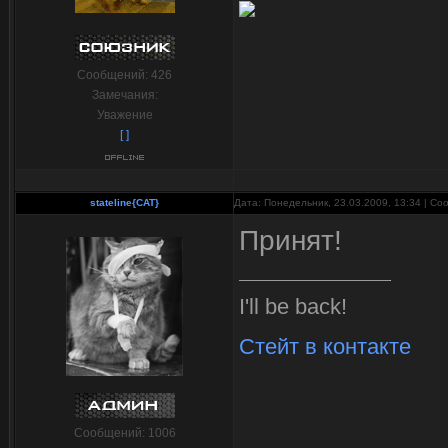
Сообщений:
426
Замечания:
Уважение
[ ]
stateline{CAT}
Дата: Понедельник, 23.03.2009, 13:34 | С
Принят!
I'll be back!
Стейт в контакте
Сообщений:
1006