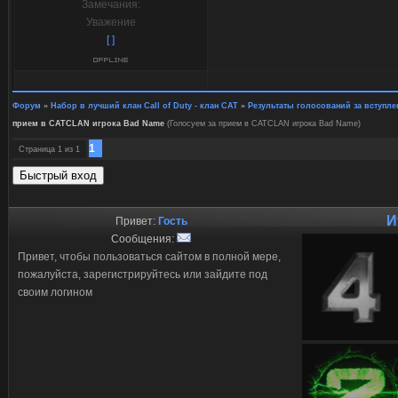
Замечания:
Уважение
[ ]
Форум
»
Набор в лучший клан Call of Duty - клан CAT
»
Результаты голосований за вступл
прием в CATCLAN игрока Bad Name
(Голосуем за прием в CATCLAN игрока Bad Name)
1
Страница
1
из
1
И
Привет:
Гость
Сообщения:
Привет, чтобы пользоваться сайтом в полной мере,
пожалуйста, зарегистрируйтесь или зайдите под
своим логином