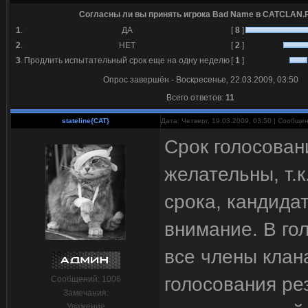
Согласны ли вы принять игрока Bad Name в CATCLAN.
1
.
ДА
[
8
]
2
.
НЕТ
[
2
]
3
.
Продлить испытательный срок еще на одну неделю
[
1
]
Опрос завершён - Воскресенье, 22.03.2009, 03:50
Всего ответов:
11
stateline{CAT}
Дата: Четверг, 19.03.2009, 03:50 | Сообще
Срок голосован
желательны, т.
срока, кандидат
внимание. В го
все члены клан
голосования ре
Сообщений:
1006
Замечания:
Уважение