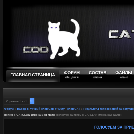
ФОРУМ
СОСТАВ
ФАЙЛЫ
ГЛАВНАЯ СТРАНИЦА
общайся
клана
клана
1
Страница
1
из
1
Форум
»
Набор в лучший клан Call of Duty - клан CAT
»
Результаты голосований за вступл
прием в CATCLAN игрока Bad Name
(Голосуем за прием в CATCLAN игрока Bad Name)
ГОЛОСУЕМ ЗА ПРИЕ