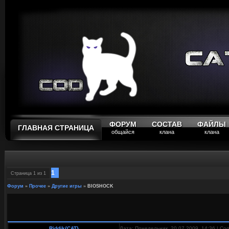
ФОРУМ
СОСТАВ
ФАЙЛЫ
ГЛАВНАЯ СТРАНИЦА
общайся
клана
клана
1
Страница
1
из
1
Форум
»
Прочее
»
Другие игры
»
BIOSHOCK
Riddik{CAT}
Дата: Понедельник, 20.07.2009, 14:36 | С