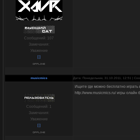
Сообщений:
107
Замечания:
Уважение
[ ]
musicmics
Дата: Понедельник, 31.10.2011, 12:51 | С
Ищите где можно бесплатно играть в 
http://www.musicmics.ru/ игры олайн
Сообщений:
1
Замечания:
Уважение
[ ]