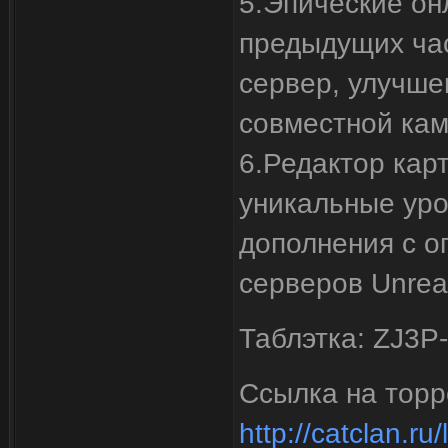
5.Эпические он
предыдущих час
сервер, улучше
совместной кам
6.Редактор кар
уникальные уро
дополнения с о
серверов Unrea
Таблэтка: ZJ3
Ссылка на торре
http://catclan.r