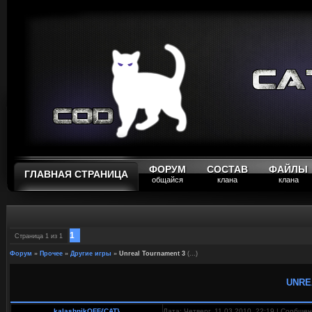
ФОРУМ
СОСТАВ
ФАЙЛЫ
ГЛАВНАЯ СТРАНИЦА
общайся
клана
клана
1
Страница
1
из
1
Форум
»
Прочее
»
Другие игры
»
Unreal Tournament 3
(...)
UNRE
kalashnikOFF{CAT}
Дата: Четверг, 11.03.2010, 22:19 | Сообще