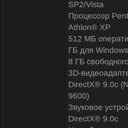
SP2/Vistа
Процессор Pent
Athlon® XP
512 МБ операти
ГБ для Windows 
8 ГБ свободног
3D-видеоадапте
DirectX® 9.0с (
9600)
Звуковое устро
DirectX® 9.0с