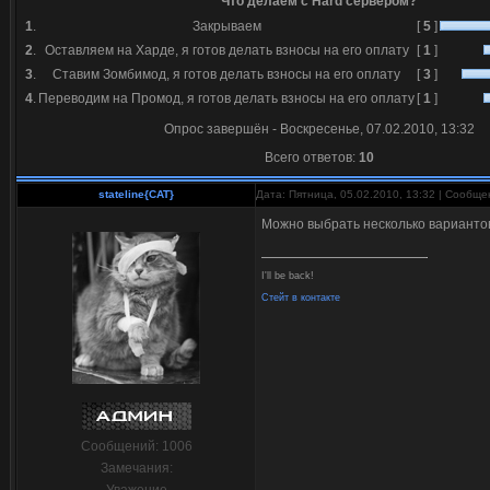
Что делаем с Hard сервером?
1
.
Закрываем
[
5
]
2
.
Оставляем на Харде, я готов делать взносы на его оплату
[
1
]
3
.
Ставим Зомбимод, я готов делать взносы на его оплату
[
3
]
4
.
Переводим на Промод, я готов делать взносы на его оплату
[
1
]
Опрос завершён - Воскресенье, 07.02.2010, 13:32
Всего ответов:
10
stateline{CAT}
Дата: Пятница, 05.02.2010, 13:32 | Сообщ
Можно выбрать несколько вариантов
I'll be back!
Стейт в контакте
Сообщений:
1006
Замечания: