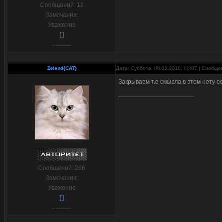
Сообщений:
12
Замечания:
Уважение
[ ]
Zelend{CAT}
Дата: Суббота, 06.02.2010, 00:07 | Сообщ
Закрываем т.е смысла в этом нету ес
Сообщений:
266
Замечания:
Уважение
[ ]