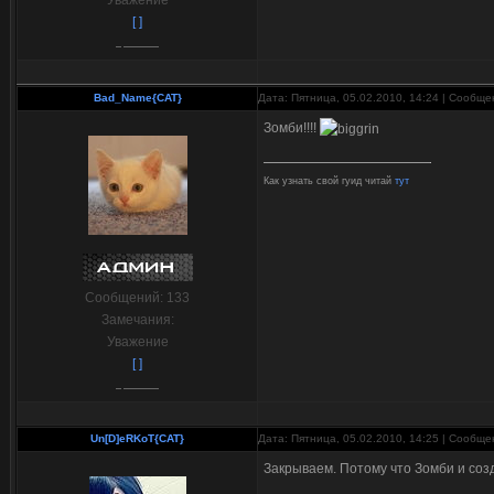
Уважение
[ ]
Bad_Name{CAT}
Дата: Пятница, 05.02.2010, 14:24 | Сообщ
Зомби!!!!
Как узнать свой гуид читай
тут
Сообщений:
133
Замечания:
Уважение
[ ]
Un[D]eRKoT{CAT}
Дата: Пятница, 05.02.2010, 14:25 | Сообщ
Закрываем. Потому что Зомби и созда