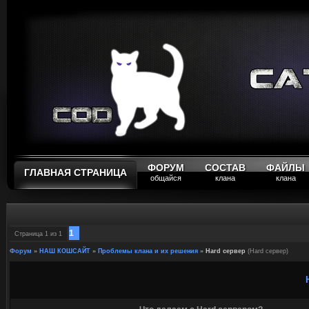
ФОРУМ
СОСТАВ
ФАЙЛЫ
ГЛАВНАЯ СТРАНИЦА
общайся
клана
клана
1
Страница
1
из
1
Форум
»
НАШ КОШСАЙТ
»
Проблемы клана и их решения
»
Hard сервер
(Hard сервер)