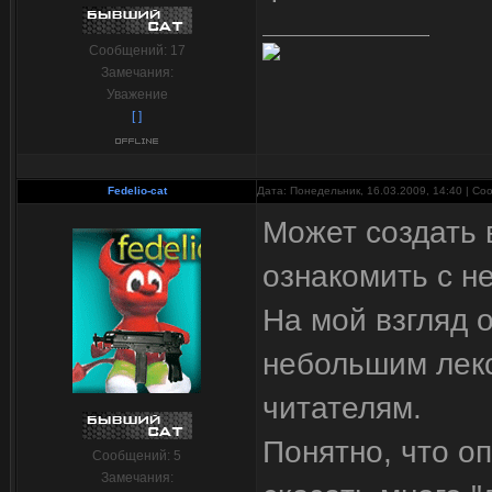
Сообщений:
17
Замечания:
Уважение
[ ]
Fedelio-cat
Дата: Понедельник, 16.03.2009, 14:40 | С
Может создать 
ознакомить с н
На мой взгляд 
небольшим лекс
читателям.
Понятно, что о
Сообщений:
5
Замечания: