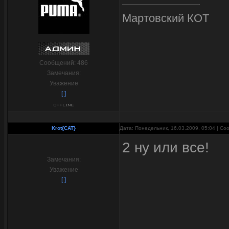
Мартовский КОТ
Сообщений:
486
Замечания:
Уважение
[ ]
Krot{CAT}
Дата: Понедельник, 16.03.2009, 05:04 | С
2 ну или все!
Замечания:
Уважение
[ ]