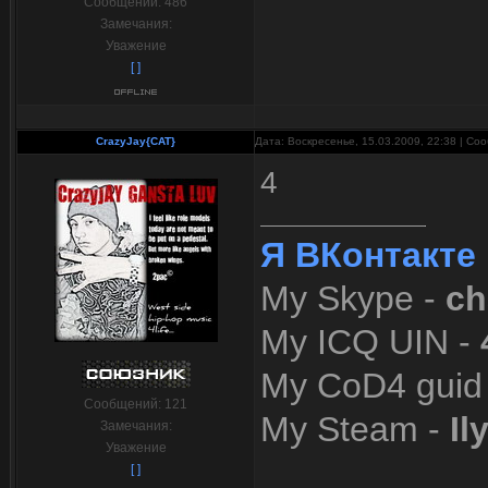
Сообщений:
486
Замечания:
Уважение
[ ]
CrazyJay{CAT}
Дата: Воскресенье, 15.03.2009, 22:38 | С
4
Я ВКонтакте
My Skype -
ch
My ICQ UIN -
My CoD4 guid
Сообщений:
121
My Steam -
Il
Замечания:
Уважение
[ ]