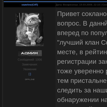
stateline{CAT}
Дата: Воскресенье, 15.03.2009, 22:10 | С
Привет соклано
вопрос. В данн
вперед по попу
"лучший клан C
месте, в рейтин
регистрации зан
Сообщений:
1006
Замечания:
тоже уверенно 
Уважение
[ ]
тем пристальне
следить за наши
обнаружении н