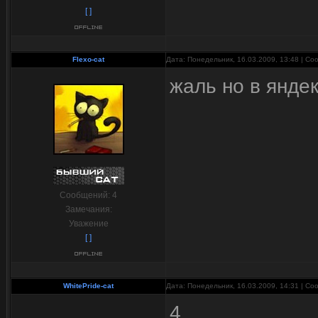
[ ]
Flexo-cat
Дата: Понедельник, 16.03.2009, 13:48 | С
жаль но в янде
Сообщений:
4
Замечания:
Уважение
[ ]
WhitePride-cat
Дата: Понедельник, 16.03.2009, 14:31 | С
4