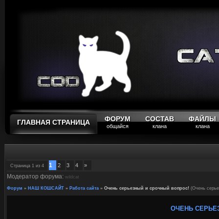
ФОРУМ
СОСТАВ
ФАЙЛЫ
ГЛАВНАЯ СТРАНИЦА
общайся
клана
клана
1
2
3
4
»
Страница
1
из
4
Модератор форума:
wildcat
Форум
»
НАШ КОШСАЙТ
»
Работа сайта
»
Очень серьезный и срочный вопрос!
(Очень серье
ОЧЕНЬ СЕРЬЕ