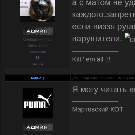
а с матом не уд
каждого,запрет
если низзя руга
нарушители.
Сообщений:
477
Замечания:
Уважение
Kill ' em all !!!
[ ]
Kot{CAT}
Дата: Воскресенье, 15.03.2009, 22:36 | С
Я могу читать 
Мартовский КОТ