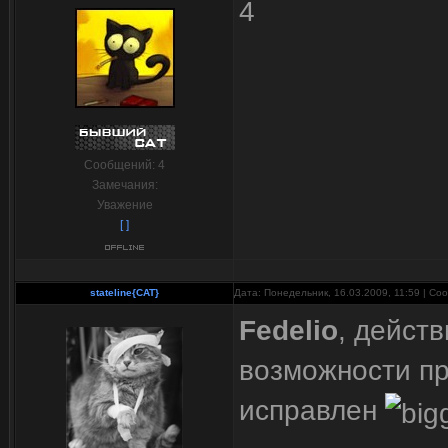
4
Сообщений:
4
Замечания:
Уважение
[ ]
stateline{CAT}
Дата: Понедельник, 16.03.2009, 11:59 | С
Fedelio
, дейст
возможности пр
исправлен