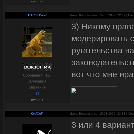
GARFILD-cat
Дата: Воскресенье, 15.03.2009, 22:39 | С
3) Никому права
модерировать са
ругательства н
законодательст
вот что мне нра
Сообщений:
426
Замечания:
Уважение
[ ]
Kot{CAT}
Дата: Воскресенье, 15.03.2009, 23:33 | С
3 или 4 вариан