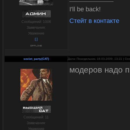
I'll be back!
Стейт в контакте
Сообщений:
1006
Замечания:
Уважение
[ ]
soviet_party{CAT}
Дата: Понедельник, 16.03.2009, 13:21 | С
модеров надо п
Сообщений:
11
Замечания:
Уважение