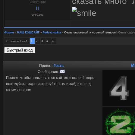
сказать много "
Уважение
[ ]
Форум
»
НАШ КОШСАЙТ
»
Работа сайта
»
Очень серьезный и срочный вопрос!
(Очень серье
1
2
3
4
»
Страница
1
из
4
И
Привет:
Гость
Сообщения:
Привет, чтобы пользоваться сайтом в полной мере,
пожалуйста, зарегистрируйтесь или зайдите под
своим логином