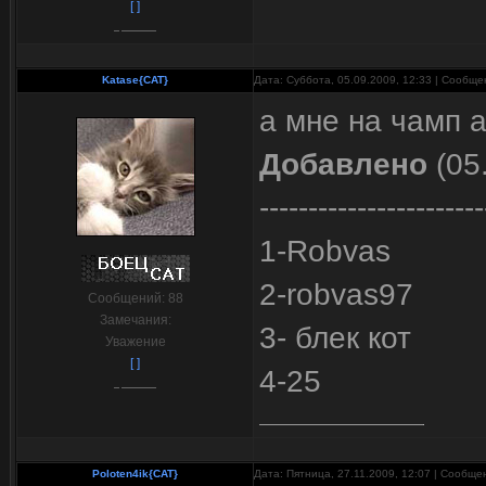
[ ]
Katase{CAT}
Дата: Суббота, 05.09.2009, 12:33 | Сообщ
а мне на чамп 
Добавлено
(05
-----------------------
1-Robvas
2-robvas97
Сообщений:
88
Замечания:
3- блек кот
Уважение
[ ]
4-25
Poloten4ik{CAT}
Дата: Пятница, 27.11.2009, 12:07 | Сообщ