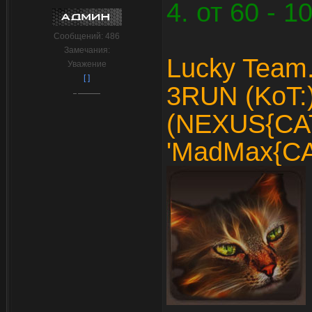
4. от 60 - 1
Сообщений:
486
Замечания:
Lucky Team
Уважение
[ ]
3RUN (KoT:)
(NEXUS{CAT
'MadMax{CAT