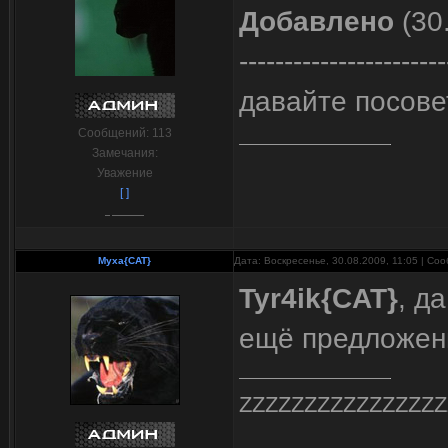
Добавлено
(30
-----------------------
давайте посовет
Сообщений:
113
Замечания:
Уважение
[ ]
Myxa{CAT}
Дата: Воскресенье, 30.08.2009, 11:05 | С
Tyr4ik{CAT}
, д
ещё предложен
ZZZZZZZZZZZZZZZZ