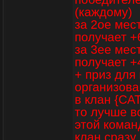
(каждому)
за 2ое мес
получает +
за 3ее мес
получает +
+ приз для
организова
в клан {CAT
то лучше в
этой коман
клан сразу 