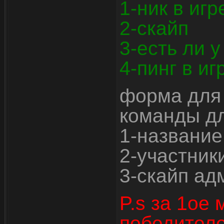
1-ник в игр
2-скайп
3-есть ли 
4-пинг в иг
форма для 
команды д
1-названи
2-участник
3-скайп ад
P.s за 1ое
победителе