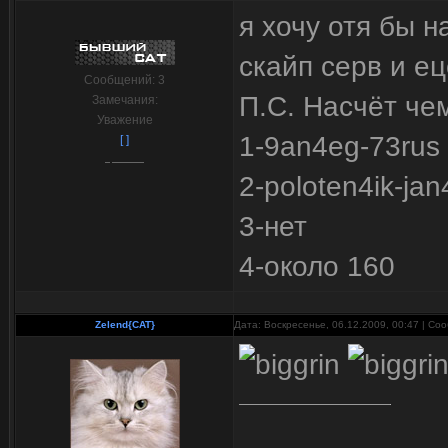
я хочу отя бы н
скайп серв и е
Сообщений:
3
П.С. Насчёт че
Замечания:
Уважение
1-9an4eg-73rus
[ ]
2-poloten4ik-ja
3-нет
4-около 160
Zelend{CAT}
Дата: Воскресенье, 06.12.2009, 00:47 | С