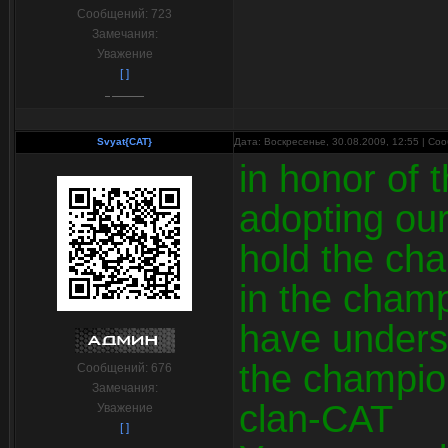
Сообщений:
723
Замечания:
Уважение
[ ]
Svyat{CAT}
Дата: Воскресенье, 30.08.2009, 12:55 | С
in honor of 
adopting ou
hold the ch
in the cham
have unders
the champion
Сообщений:
676
Замечания:
clan-CAT
Уважение
[ ]