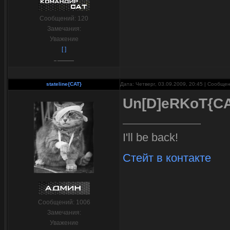
Сообщений:
120
Замечания:
Уважение
[ ]
stateline{CAT}
Дата: Четверг, 03.09.2009, 20:45 | Сообще
Un[D]eRKoT{C
I'll be back!
Стейт в контакте
Сообщений:
1006
Замечания:
Уважение