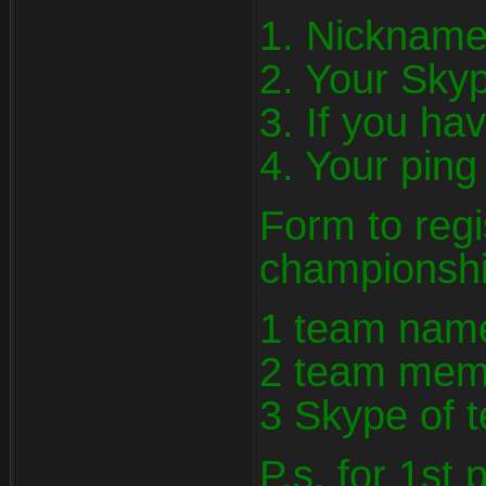
1. Nickname
2. Your Sky
3. If you ha
4. Your ping
Form to regi
championsh
1 team nam
2 team memb
3 Skype of 
P.s. for 1st