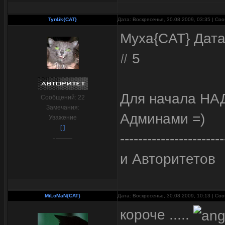
Tyr4ik{CAT}
Дата: Воскресенье, 30.08.2009, 03:35 | С
Myxa{CAT} Дата
# 5
Для начала НА
Сообщений:
22
Замечания:
Админами =)
Уважение
[ ]
-----------------------
и Авторитетов
MiLoMaN{CAT}
Дата: Воскресенье, 30.08.2009, 10:13 | С
короче .....