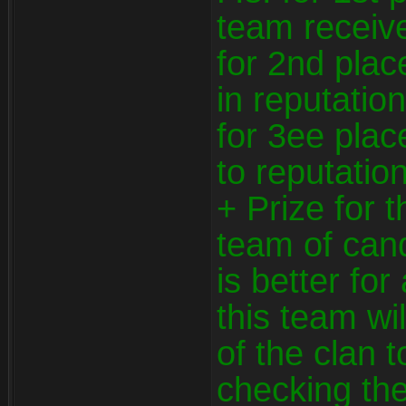
team receive
for 2nd pla
in reputatio
for 3ee pla
to reputatio
+ Prize for th
team of cand
is better fo
this team wi
of the clan 
checking th