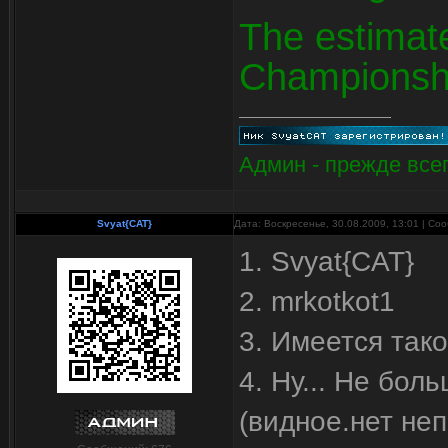
The estimat
Championship
Админ - прежде всег
Svyat{CAT}
Дата: Воскресенье, 30.08.2009, 13:01 | С
1. Svyat{CAT}
2. mrkotkot1
3. Имеется тако
4. Ну... Не бол
(видное.нет не