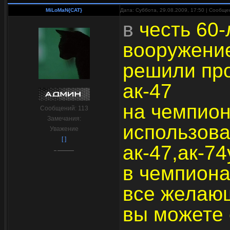
MiLoMaN{CAT}
Дата: Суббота, 29.08.2009, 17:50 | Сообщ
в
честь 60-
вооружение
решили про
ак-47
на чемпион
Сообщений:
113
Замечания:
использова
Уважение
[ ]
ак-47,ак-74
в чемпиона
все желающ
вы можете 