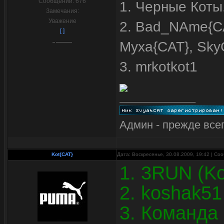
Сообщений:
676
1. Черные Коты
Замечания:
Уважение
2. Bad_NAme{CAT
[ ]
Myxa{CAT}, Sky
3. mrkotkot1
Админ - прежде всег
Kot{CAT}
Дата: Воскресенье, 30.08.2009, 19:42 | С
1. 3RUN (Ko
2. koshak51
3. Команда 