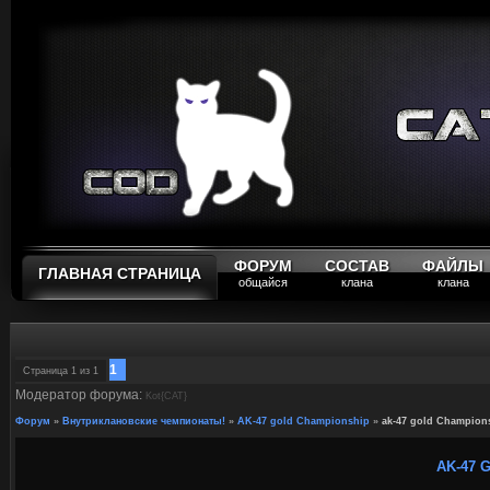
ФОРУМ
СОСТАВ
ФАЙЛЫ
ГЛАВНАЯ СТРАНИЦА
общайся
клана
клана
1
Страница
1
из
1
Модератор форума:
Kot{CAT}
Форум
»
Внутриклановские чемпионаты!
»
AK-47 gold Championship
»
ak-47 gold Champion
AK-47 